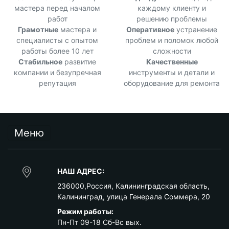
мастера перед началом
каждому клиенту и
работ
решению проблемы
Грамотные
мастера и
Оперативное
устранение
специалисты с опытом
проблем и поломок любой
работы более 10 лет
сложности
Стабильное
развитие
Качественные
компании и безупречная
инструменты и детали и
репутация
оборудование для ремонта
Меню
НАШ АДРЕС:
236000
,
Россия
,
Калининградская область
,
Калининград
,
улица Генерала Соммера, 20
Режим работы:
Пн-Пт 09-18 Сб-Вс вых.