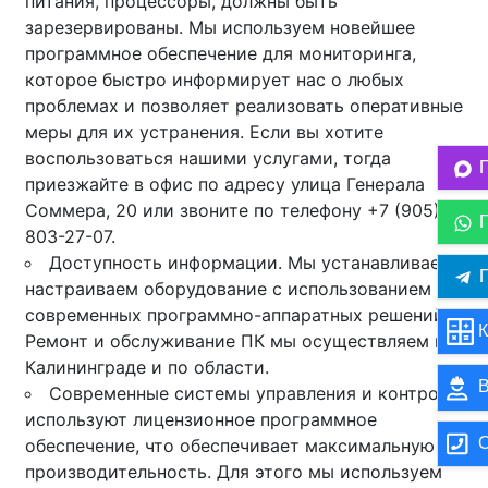
питания, процессоры, должны быть
зарезервированы. Мы используем новейшее
программное обеспечение для мониторинга,
которое быстро информирует нас о любых
проблемах и позволяет реализовать оперативные
меры для их устранения. Если вы хотите
воспользоваться нашими услугами, тогда
приезжайте в офис по адресу улица Генерала
Соммера, 20 или звоните по телефону +7 (905)
803-27-07.
Доступность информации. Мы устанавливаем и
П
настраиваем оборудование с использованием
современных программно-аппаратных решений.
К
Ремонт и обслуживание ПК мы осуществляем в
Калининграде и по области.
В
Современные системы управления и контроля
используют лицензионное программное
О
обеспечение, что обеспечивает максимальную
производительность. Для этого мы используем